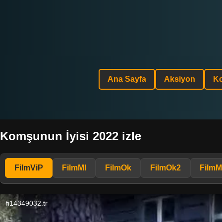
Ana Sayfa
Aksiyon
K
Komşunun İyisi 2022 izle
FilmViP
FilmMl
FilmOk
FilmOk2
FilmM