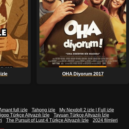
izle
OHA Diyorum 2017
Amant full izle
Tahong izle
My Nexdoll 2 izle | Full izle
igop Türkçe Altyazılı İzle
Tayuan Türkçe Altyazılı İzle
i
The Pursuit of Lust 4 Türkçe Altyazılı İzle
2024 filmleri