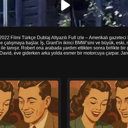
2022 Filmi Türkçe Dublaj Altyazılı Full izle – Amerikalı gazete
alışmaya başlar. İş, Grant’in ikinci BMW’sini ve büyük, eski, mob
anışır. Robert ona arabada yardım ettikten sonra birlikte bir ge
r. David, eve giderken arka yolda esmer bir motorcuya çarpar. Ja