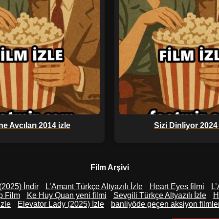
e Avcıları 2014 izle
Sizi Dinliyor 2024 
Film Arşivi
(2025) İndir
L’Amant Türkçe Altyazılı İzle
Heart Eyes filmi
L’
p Film
Ke Huy Quan yeni filmi
Sevgili Türkçe Altyazılı İzle
H
izle
Elevator Lady (2025) İzle
banliyöde geçen aksiyon filmler