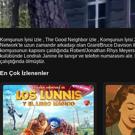
Komşunun İyisi izle , The Good Neighbor izle , Komşunun İyisi 
Network’te uzun zamandır arkadaşı olan Grant/Bruce Davison ile ç
komşusunun kapısını çaldığında Robert/Jonathan Rhys Meyers ile t
kulübünde Londralı Janine ile tanışır ve telefon numarasını alı
çalıştığında ölmüştür.
En Çok İzlenenler