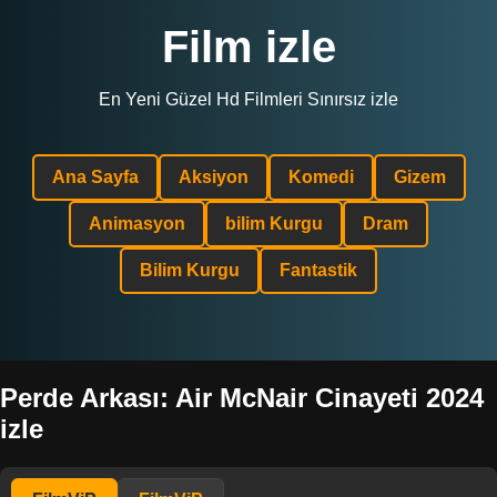
Film izle
En Yeni Güzel Hd Filmleri Sınırsız izle
Ana Sayfa
Aksiyon
Komedi
Gizem
Animasyon
bilim Kurgu
Dram
Bilim Kurgu
Fantastik
Perde Arkası: Air McNair Cinayeti 2024
izle