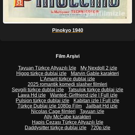
Pinokyo 1940
Film Arşivi
Tayuan Türkçe Altyazılı İzle
My Nexdoll 2 izle
Higop türkçe dublaj izle
Marvin Gable karakteri
L’Amant türkçe dublaj izle
2025 romantik komedi slasher filmleri
Sevgili türkçe dublaj izle
Tatsulok türkçe dublaj izle
Lawa Hd izle
Wanted: Girlfriend izle | Full izle
Pulsion türkçe dublaj izle
Kabitan izle | Full izle
Türkçe Dublaj izle 1080p Film
Jailbait Hd izle
Nicolas Cage filmleri
Tayuan izle
Ally McCabe karakteri
Hapis Cezası Türkçe Altyazılı İzle
Daddysitter türkçe dublaj izle
720p izle