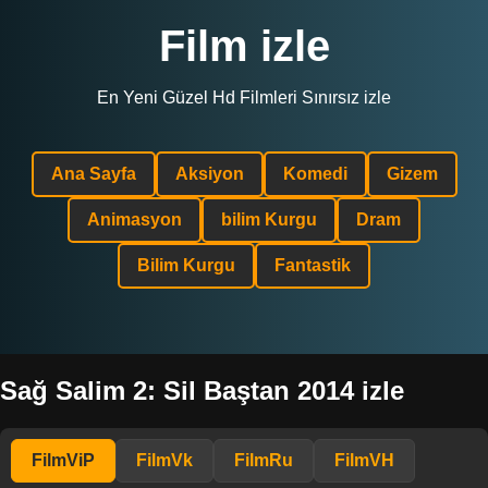
Film izle
En Yeni Güzel Hd Filmleri Sınırsız izle
Ana Sayfa
Aksiyon
Komedi
Gizem
Animasyon
bilim Kurgu
Dram
Bilim Kurgu
Fantastik
Sağ Salim 2: Sil Baştan 2014 izle
FilmViP
FilmVk
FilmRu
FilmVH