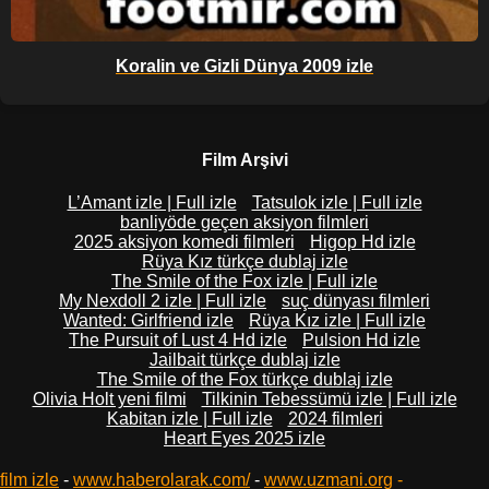
Koralin ve Gizli Dünya 2009 izle
Film Arşivi
L’Amant izle | Full izle
Tatsulok izle | Full izle
banliyöde geçen aksiyon filmleri
2025 aksiyon komedi filmleri
Higop Hd izle
Rüya Kız türkçe dublaj izle
The Smile of the Fox izle | Full izle
My Nexdoll 2 izle | Full izle
suç dünyası filmleri
Wanted: Girlfriend izle
Rüya Kız izle | Full izle
The Pursuit of Lust 4 Hd izle
Pulsion Hd izle
Jailbait türkçe dublaj izle
The Smile of the Fox türkçe dublaj izle
Olivia Holt yeni filmi
Tilkinin Tebessümü izle | Full izle
Kabitan izle | Full izle
2024 filmleri
Heart Eyes 2025 izle
film izle
-
www.haberolarak.com/
-
www.uzmani.org
-