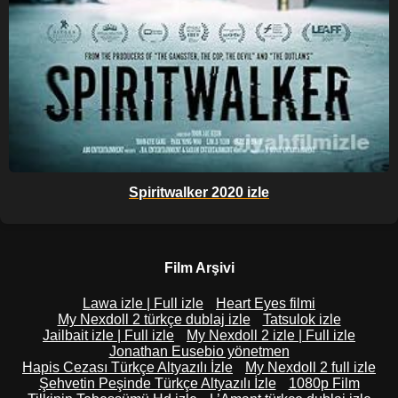
Spiritwalker 2020 izle
Film Arşivi
Lawa izle | Full izle
Heart Eyes filmi
My Nexdoll 2 türkçe dublaj izle
Tatsulok izle
Jailbait izle | Full izle
My Nexdoll 2 izle | Full izle
Jonathan Eusebio yönetmen
Hapis Cezası Türkçe Altyazılı İzle
My Nexdoll 2 full izle
Şehvetin Peşinde Türkçe Altyazılı İzle
1080p Film