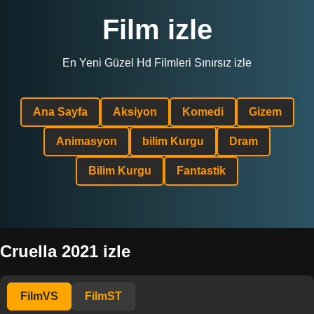
Film izle
En Yeni Güzel Hd Filmleri Sınırsız izle
Ana Sayfa
Aksiyon
Komedi
Gizem
Animasyon
bilim Kurgu
Dram
Bilim Kurgu
Fantastik
Cruella 2021 izle
FilmVS
FilmST