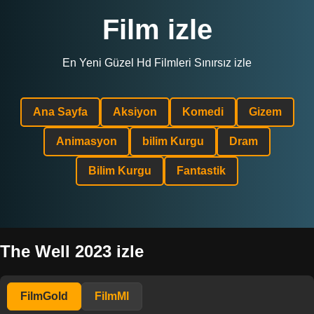
Film izle
En Yeni Güzel Hd Filmleri Sınırsız izle
Ana Sayfa
Aksiyon
Komedi
Gizem
Animasyon
bilim Kurgu
Dram
Bilim Kurgu
Fantastik
The Well 2023 izle
FilmGold
FilmMl