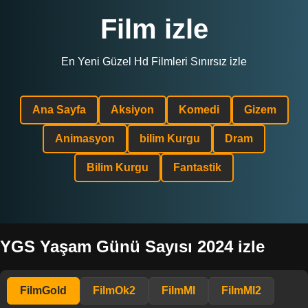
Film izle
En Yeni Güzel Hd Filmleri Sınırsız izle
Ana Sayfa
Aksiyon
Komedi
Gizem
Animasyon
bilim Kurgu
Dram
Bilim Kurgu
Fantastik
YGS Yaşam Günü Sayısı 2024 izle
FilmGold
FilmOk2
FilmMl
FilmMl2