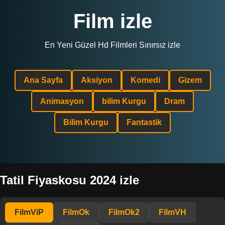
Film izle
En Yeni Güzel Hd Filmleri Sınırsız izle
Ana Sayfa
Aksiyon
Komedi
Gizem
Animasyon
bilim Kurgu
Dram
Bilim Kurgu
Fantastik
Tatil Fiyaskosu 2024 izle
FilmViP
FilmOk
FilmOk2
FilmVH