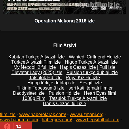
Operation Mekong 2016 izle
Film Arşivi
Kabitan Türkçe Altyazılı İzle
Wanted: Girlfriend Hd izle
Türkçe Altyazılı Film İzle
Higop Türkçe Altyazılı İzle
My Nexdoll 2 full izle
Hapis Cezası izle | Full izle
Elevator Lady (2025) İzle
Pulsion türkçe dublaj izle
Tatsulok Hd izle
Rüya Kız Hd izle
Higop türkçe dublaj izle
Sevgili izle
Tilkinin Tebessümü izle
seri katil temalı filmler
Daddysitter izle
Pulsion Hd izle
Heart Eyes filmi
1080p Film
Tatsulok Türkçe Altyazılı İzle
Hapis Cezası full izle
film izle
-
www.haberolarak.com/
-
www.uzmani.org
-
www.haberea.com
-
haberpes.com/
-
www.hepsifutbol.com
-
14