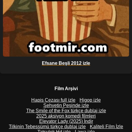
Efsane Beşli 2012 izle
Film Arşivi
Hapis Cezası full izle
Higop izle
Şehvetin Peşinde izle
The Smile of the Fox türkçe dublaj izle
2025 aksiyon komedi filmleri
Elevator Lady (2025) İndir
Tilkinin Tebessümü türkçe dublaj izle
Kaliteli Film İzle
Tatsulok Hd izle
Lawa izle