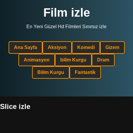
Film izle
En Yeni Güzel Hd Filmleri Sınırsız izle
Ana Sayfa
Aksiyon
Komedi
Gizem
Animasyon
bilim Kurgu
Dram
Bilim Kurgu
Fantastik
Slice izle