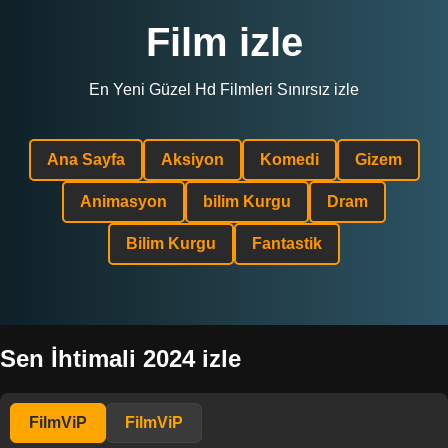
Film izle
En Yeni Güzel Hd Filmleri Sınırsız izle
Ana Sayfa
Aksiyon
Komedi
Gizem
Animasyon
bilim Kurgu
Dram
Bilim Kurgu
Fantastik
Sen İhtimali 2024 izle
FilmViP
FilmViP