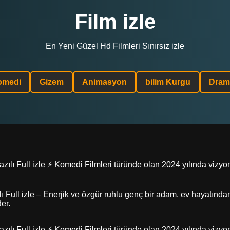
Film izle
En Yeni Güzel Hd Filmleri Sınırsız izle
omedi
Gizem
Animasyon
bilim Kurgu
Dram
lı Full izle ⚡ Komedi Filmleri türünde olan 2024 yılında vizyon
ı Full izle – Enerjik ve özgür ruhlu genç bir adam, ev hayatın
er.
lı Full izle ⚡ Komedi Filmleri türünde olan 2024 yılında vizyon