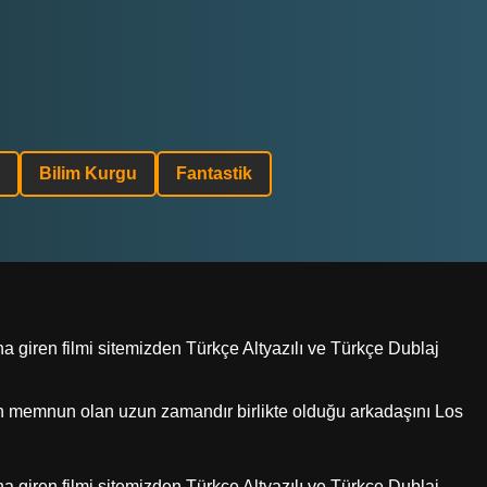
Bilim Kurgu
Fantastik
a giren filmi sitemizden Türkçe Altyazılı ve Türkçe Dublaj
dan memnun olan uzun zamandır birlikte olduğu arkadaşını Los
a giren filmi sitemizden Türkçe Altyazılı ve Türkçe Dublaj