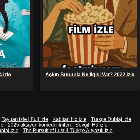
 izle
Aşkın Bununla Ne İlgisi Var? 2022 izle
Tayuan izle | Full izle
Kabitan Hd izle
Türkçe Dublaj izle
le
2025 aksiyon komedi filmleri
Sevgili Hd izle
blaj izle
The Pursuit of Lust 4 Türkçe Altyazılı İzle