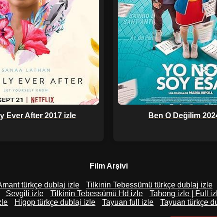
y Ever After 2017 izle
Ben O Değilim 2024
Film Arşivi
Amant türkçe dublaj izle
Tilkinin Tebessümü türkçe dublaj izle
Sevgili izle
Tilkinin Tebessümü Hd izle
Tahong izle | Full iz
zle
Higop türkçe dublaj izle
Tayuan full izle
Tayuan türkçe du