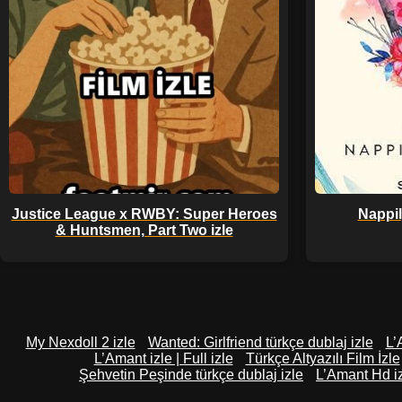
Justice League x RWBY: Super Heroes
Nappil
& Huntsmen, Part Two izle
My Nexdoll 2 izle
Wanted: Girlfriend türkçe dublaj izle
L’
L’Amant izle | Full izle
Türkçe Altyazılı Film İzle
Şehvetin Peşinde türkçe dublaj izle
L’Amant Hd i