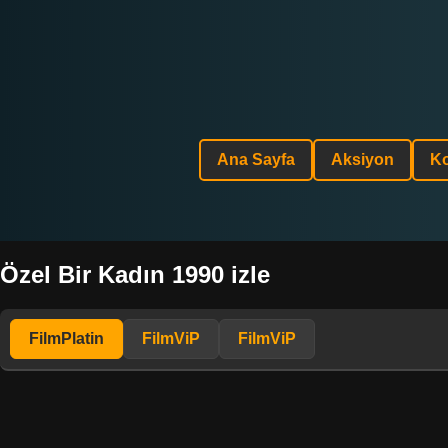
Ana Sayfa
Aksiyon
K
Özel Bir Kadın 1990 izle
FilmPlatin
FilmViP
FilmViP