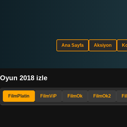
Ana Sayfa
Aksiyon
K
Oyun 2018 izle
FilmPlatin
FilmViP
FilmOk
FilmOk2
Fi