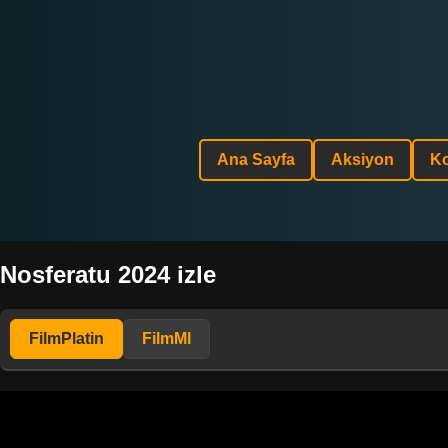
Ana Sayfa
Aksiyon
K
Nosferatu 2024 izle
FilmPlatin
FilmMl