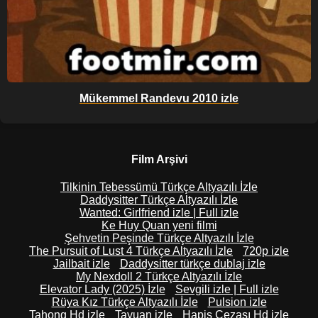
Mükemmel Randevu 2010 izle
Film Arşivi
Tilkinin Tebessümü Türkçe Altyazılı İzle
Daddysitter Türkçe Altyazılı İzle
Wanted: Girlfriend izle | Full izle
Ke Huy Quan yeni filmi
Şehvetin Peşinde Türkçe Altyazılı İzle
The Pursuit of Lust 4 Türkçe Altyazılı İzle
720p izle
Jailbait izle
Daddysitter türkçe dublaj izle
My Nexdoll 2 Türkçe Altyazılı İzle
Elevator Lady (2025) İzle
Sevgili izle | Full izle
Rüya Kız Türkçe Altyazılı İzle
Pulsion izle
Tahong Hd izle
Tayuan izle
Hapis Cezası Hd izle