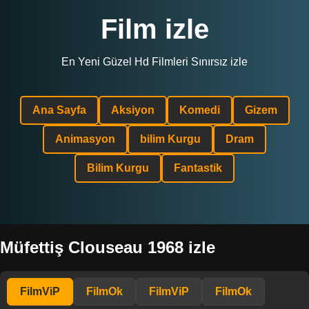
Film izle
En Yeni Güzel Hd Filmleri Sınırsız izle
Ana Sayfa
Aksiyon
Komedi
Gizem
Animasyon
bilim Kurgu
Dram
Bilim Kurgu
Fantastik
Müfettiş Clouseau 1968 izle
FilmViP
FilmOk
FilmViP
FilmOk