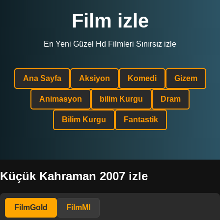
Film izle
En Yeni Güzel Hd Filmleri Sınırsız izle
Ana Sayfa
Aksiyon
Komedi
Gizem
Animasyon
bilim Kurgu
Dram
Bilim Kurgu
Fantastik
Küçük Kahraman 2007 izle
FilmGold
FilmMl