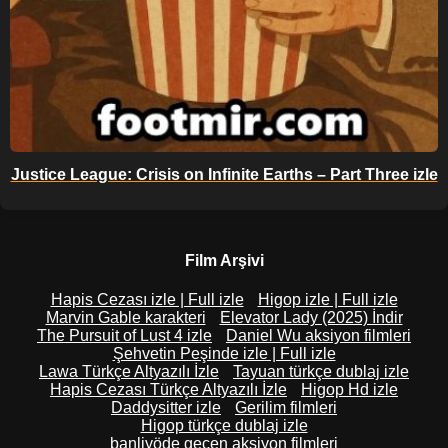
Justice League: Crisis on Infinite Earths – Part Three izle
Film Arşivi
Hapis Cezası izle | Full izle
Higop izle | Full izle
Marvin Gable karakteri
Elevator Lady (2025) İndir
The Pursuit of Lust 4 izle
Daniel Wu aksiyon filmleri
Şehvetin Peşinde izle | Full izle
Lawa Türkçe Altyazılı İzle
Tayuan türkçe dublaj izle
Hapis Cezası Türkçe Altyazılı İzle
Higop Hd izle
Daddysitter izle
Gerilim filmleri
Higop türkçe dublaj izle
banliyöde geçen aksiyon filmleri