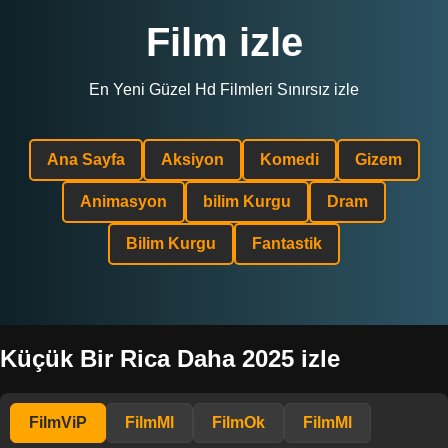
Film izle
En Yeni Güzel Hd Filmleri Sınırsız izle
Ana Sayfa
Aksiyon
Komedi
Gizem
Animasyon
bilim Kurgu
Dram
Bilim Kurgu
Fantastik
Küçük Bir Rica Daha 2025 izle
FilmViP
FilmMl
FilmOk
FilmMl