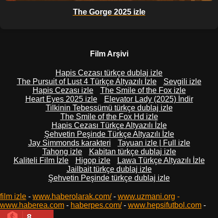
The Gorge 2025 izle
Film Arşivi
Hapis Cezası türkçe dublaj izle
The Pursuit of Lust 4 Türkçe Altyazılı İzle
Sevgili izle
Hapis Cezası izle
The Smile of the Fox izle
Heart Eyes 2025 izle
Elevator Lady (2025) İndir
Tilkinin Tebessümü türkçe dublaj izle
The Smile of the Fox Hd izle
Hapis Cezası Türkçe Altyazılı İzle
Şehvetin Peşinde Türkçe Altyazılı İzle
Jay Simmonds karakteri
Tayuan izle | Full izle
Tahong izle
Kabitan türkçe dublaj izle
Kaliteli Film İzle
Higop izle
Lawa Türkçe Altyazılı İzle
Jailbait türkçe dublaj izle
Şehvetin Peşinde türkçe dublaj izle
film izle
-
www.haberolarak.com/
-
www.uzmani.org
-
www.haberea.com
-
haberpes.com/
-
www.hepsifutbol.com
-
8