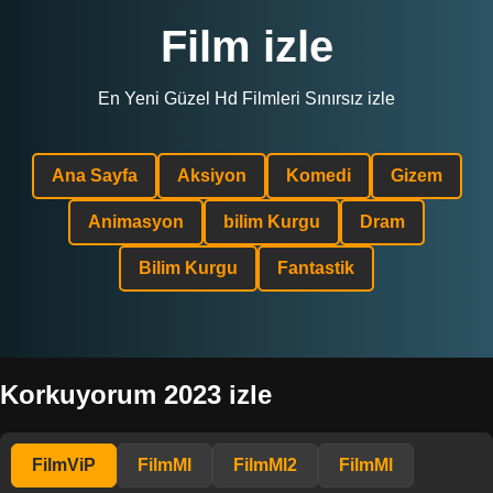
Film izle
En Yeni Güzel Hd Filmleri Sınırsız izle
Ana Sayfa
Aksiyon
Komedi
Gizem
Animasyon
bilim Kurgu
Dram
Bilim Kurgu
Fantastik
Korkuyorum 2023 izle
FilmViP
FilmMl
FilmMl2
FilmMl