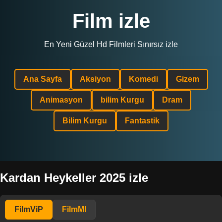
Film izle
En Yeni Güzel Hd Filmleri Sınırsız izle
Ana Sayfa
Aksiyon
Komedi
Gizem
Animasyon
bilim Kurgu
Dram
Bilim Kurgu
Fantastik
Kardan Heykeller 2025 izle
FilmViP
FilmMl