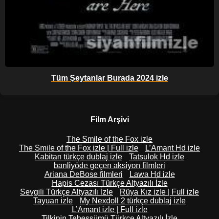
Tüm Şeytanlar Burada 2024 izle
Film Arşivi
The Smile of the Fox izle
The Smile of the Fox izle | Full izle
L’Amant Hd izle
Kabitan türkçe dublaj izle
Tatsulok Hd izle
banliyöde geçen aksiyon filmleri
Ariana DeBose filmleri
Lawa Hd izle
Hapis Cezası Türkçe Altyazılı İzle
Sevgili Türkçe Altyazılı İzle
Rüya Kız izle | Full izle
Tayuan izle
My Nexdoll 2 türkçe dublaj izle
L’Amant izle | Full izle
Tilkinin Tebessümü Türkçe Altyazılı İzle