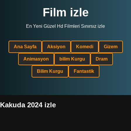
Film izle
En Yeni Güzel Hd Filmleri Sınırsız izle
Ana Sayfa
Aksiyon
Komedi
Gizem
Animasyon
bilim Kurgu
Dram
Bilim Kurgu
Fantastik
Kakuda 2024 izle