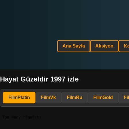
Ana Sayfa
Aksiyon
K
Hayat Güzeldir 1997 izle
FilmPlatin
FilmVk
FilmRu
FilmGold
Fi