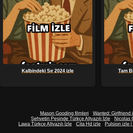
Kalbindeki Sır 2024 izle
Tam Bi
Mason Gooding filmleri
Wanted: Girlfriend iz
Şehvetin Peşinde Türkçe Altyazılı İzle
Nicolas C
Lawa Türkçe Altyazılı İzle
Cita Hd izle
Pulsion izle | 