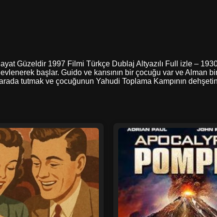
e , Hayat Güzeldir 1997 Filmi Türkçe Dublaj Altyazılı Full izle – 1
vlenerek başlar. Guido ve karısının bir çocuğu var ve Alman birlik
 bir arada tutmak ve çocuğunun Yahudi Toplama Kampının dehşet