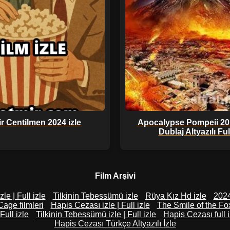
r Centilmen 2024 izle
Apocalypse Pompeii 20
Dublaj Altyazılı Full
Film Arşivi
le | Full izle
Tilkinin Tebessümü izle
Rüya Kız Hd izle
2024
age filmleri
Hapis Cezası izle | Full izle
The Smile of the Fox
Full izle
Tilkinin Tebessümü izle | Full izle
Hapis Cezası full i
Hapis Cezası Türkçe Altyazılı İzle