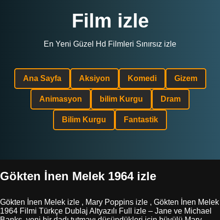
Film izle
En Yeni Güzel Hd Filmleri Sınırsız izle
Ana Sayfa
Aksiyon
Komedi
Gizem
Animasyon
bilim Kurgu
Dram
Bilim Kurgu
Fantastik
Gökten İnen Melek 1964 izle
Gökten İnen Melek izle , Mary Poppins izle , Gökten İnen Melek
1964 Filmi Türkçe Dublaj Altyazılı Full izle – Jane ve Michael
Banks, yeni bir dadı tutmayı düşündükleri için büyülü Mary