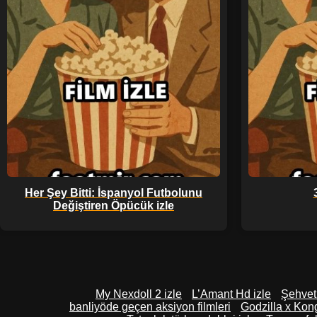
Her Şey Bitti: İspanyol Futbolunu
Değiştiren Öpücük izle
My Nexdoll 2 izle
L’Amant Hd izle
Şehveti
banliyöde geçen aksiyon filmleri
Godzilla x Kong