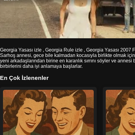
Georgia Yasası izle , Georgia Rule izle , Georgia Yasası 2007 Fil
Sarhoş annesi, gece bile kalmadan kocasıyla birlikte olmak içi
yeni arkadaşlarından birine en karanlık sırrını söyler ve annesi
birbirlerini daha iyi anlamaya başlarlar.
En Çok İzlenenler