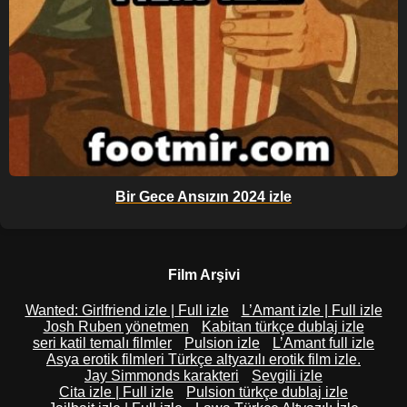
Bir Gece Ansızın 2024 izle
Film Arşivi
Wanted: Girlfriend izle | Full izle
L’Amant izle | Full izle
Josh Ruben yönetmen
Kabitan türkçe dublaj izle
seri katil temalı filmler
Pulsion izle
L’Amant full izle
Asya erotik filmleri Türkçe altyazılı erotik film izle.
Jay Simmonds karakteri
Sevgili izle
Cita izle | Full izle
Pulsion türkçe dublaj izle