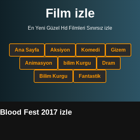
Film izle
En Yeni Güzel Hd Filmleri Sınırsız izle
Ana Sayfa
Aksiyon
Komedi
Gizem
Animasyon
bilim Kurgu
Dram
Bilim Kurgu
Fantastik
Blood Fest 2017 izle