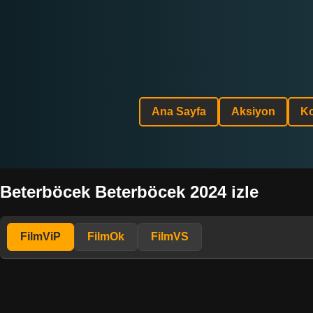
Ana Sayfa
Aksiyon
K
Beterböcek Beterböcek 2024 izle
FilmViP
FilmOk
FilmVS