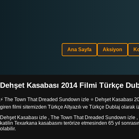
Ana Sayfa
Aksiyon
K
Dehşet Kasabası 2014 Filmi Türkçe Dubla
⚡ The Town That Dreaded Sundown izle ⭐ Dehşet Kasabası 2014 Fi
giren filmi sitemizden Türkçe Altyazılı ve Türkçe Dublaj olarak i
Dehşet Kasabası izle , The Town That Dreaded Sundown izle , Deh
katilin Texarkana kasabasını terörize etmesinden 65 yıl sonrası
olabilir.