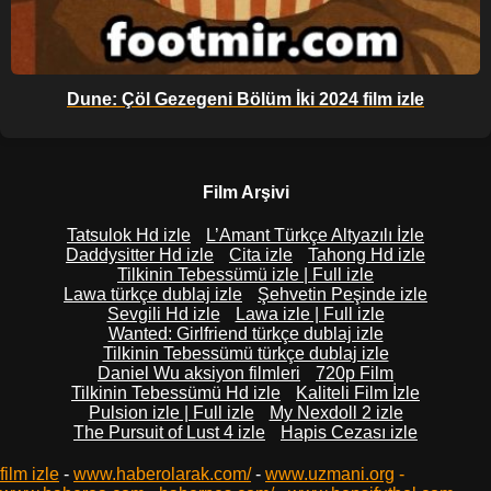
Dune: Çöl Gezegeni Bölüm İki 2024 film izle
Film Arşivi
Tatsulok Hd izle
L’Amant Türkçe Altyazılı İzle
Daddysitter Hd izle
Cita izle
Tahong Hd izle
Tilkinin Tebessümü izle | Full izle
Lawa türkçe dublaj izle
Şehvetin Peşinde izle
Sevgili Hd izle
Lawa izle | Full izle
Wanted: Girlfriend türkçe dublaj izle
Tilkinin Tebessümü türkçe dublaj izle
Daniel Wu aksiyon filmleri
720p Film
Tilkinin Tebessümü Hd izle
Kaliteli Film İzle
Pulsion izle | Full izle
My Nexdoll 2 izle
The Pursuit of Lust 4 izle
Hapis Cezası izle
film izle
-
www.haberolarak.com/
-
www.uzmani.org
-