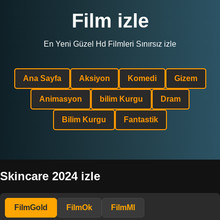
Film izle
En Yeni Güzel Hd Filmleri Sınırsız izle
Ana Sayfa
Aksiyon
Komedi
Gizem
Animasyon
bilim Kurgu
Dram
Bilim Kurgu
Fantastik
Skincare 2024 izle
FilmGold
FilmOk
FilmMl