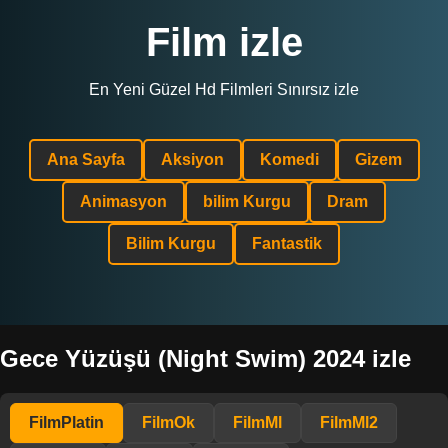
Film izle
En Yeni Güzel Hd Filmleri Sınırsız izle
Ana Sayfa
Aksiyon
Komedi
Gizem
Animasyon
bilim Kurgu
Dram
Bilim Kurgu
Fantastik
Gece Yüzüşü (Night Swim) 2024 izle
FilmPlatin
FilmOk
FilmMl
FilmMl2