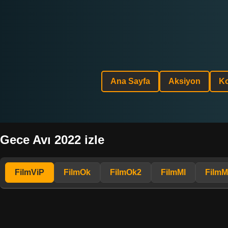
Ana Sayfa
Aksiyon
K
Gece Avı 2022 izle
FilmViP
FilmOk
FilmOk2
FilmMl
FilmM