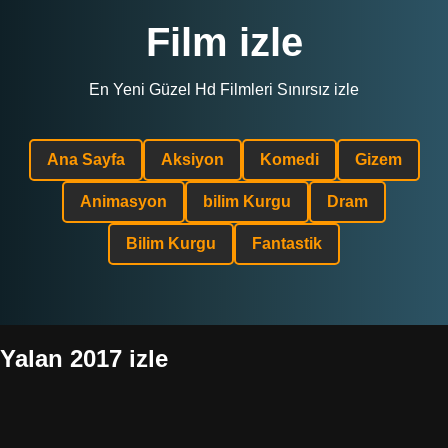
Film izle
En Yeni Güzel Hd Filmleri Sınırsız izle
Ana Sayfa
Aksiyon
Komedi
Gizem
Animasyon
bilim Kurgu
Dram
Bilim Kurgu
Fantastik
Yalan 2017 izle