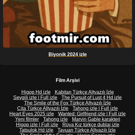
Biyonik 2024 izle
Film Arşivi
Higop Hd izle
Kabitan Türkçe Altyazılı İzle
Sevgili izle | Full izle
The Pursuit of Lust 4 Hd izle
The Smile of the Fox Türkçe Altyazılı İzle
Cita Türkçe Altyazılı İzle
Tahong izle | Full izle
Heart Eyes 2025 izle
Wanted: Girlfriend izle | Full izle
Yeni filmler
Tahong izle
Marvin Gable karakteri
Higop izle | Full izle
Rüya Kız türkçe dublaj izle
Tatsulok Hd izle
Tayuan Türkçe Altyazılı İzle