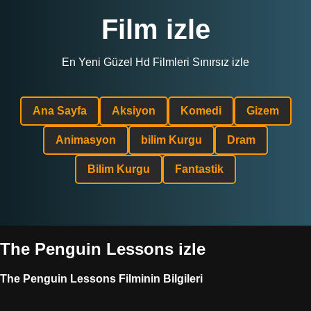
Film izle
En Yeni Güzel Hd Filmleri Sınırsız izle
Ana Sayfa
Aksiyon
Komedi
Gizem
Animasyon
bilim Kurgu
Dram
Bilim Kurgu
Fantastik
The Penguin Lessons izle
The Penguin Lessons Filminin Bilgileri