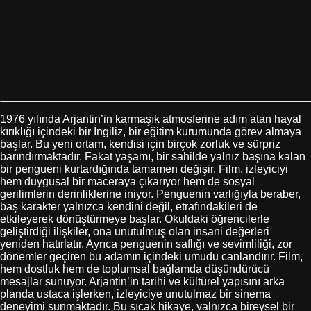
1976 yılında Arjantin’in karmaşık atmosferine adım atan hayal
kırıklığı içindeki bir İngiliz, bir eğitim kurumunda görev almaya
başlar. Bu yeni ortam, kendisi için birçok zorluk ve sürpriz
barındırmaktadır. Fakat yaşamı, bir sahilde yalnız başına kalan
bir pengueni kurtardığında tamamen değişir. Film, izleyiciyi
hem duygusal bir maceraya çıkarıyor hem de sosyal
gerilimlerin derinliklerine iniyor. Penguenin varlığıyla beraber,
baş karakter yalnızca kendini değil, etrafındakileri de
etkileyerek dönüştürmeye başlar. Okuldaki öğrencilerle
geliştirdiği ilişkiler, ona unutulmuş olan insani değerleri
yeniden hatırlatır. Ayrıca penguenin saflığı ve sevimliliği, zor
dönemler geçiren bu adamın içindeki umudu canlandırır. Film,
hem dostluk hem de toplumsal bağlamda düşündürücü
mesajlar sunuyor. Arjantin’in tarihi ve kültürel yapısını arka
planda ustaca işlerken, izleyiciye unutulmaz bir sinema
deneyimi sunmaktadır. Bu sıcak hikaye, yalnızca bireysel bir