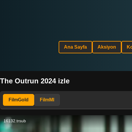
Ana Sayfa
Aksiyon
K
The Outrun 2024 izle
FilmGold
FilmMl