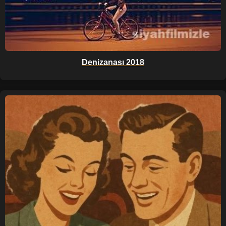
Denizanası 2018