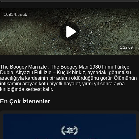
The Boogey Man izle , The Boogey Man 1980 Filmi Türkçe
Dublaj Altyazılı Full izle – Küçük bir kız, aynadaki görüntüsü
aracılığıyla kardeşinin bir adamı öldürdüğünü görür. Ölümünün
intikamını arayan kötü niyetli hayalet, yirmi yıl sonra ayna
kırıldığında serbest kalır.
En Çok İzlenenler