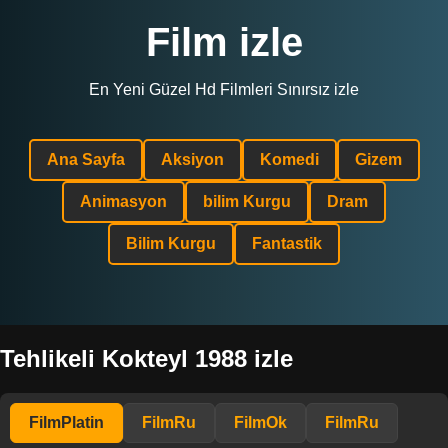
Film izle
En Yeni Güzel Hd Filmleri Sınırsız izle
Ana Sayfa
Aksiyon
Komedi
Gizem
Animasyon
bilim Kurgu
Dram
Bilim Kurgu
Fantastik
Tehlikeli Kokteyl 1988 izle
FilmPlatin
FilmRu
FilmOk
FilmRu