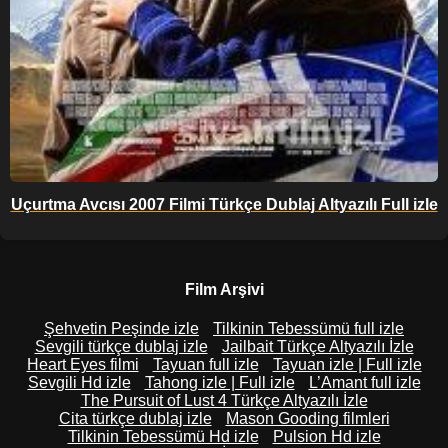
Uçurtma Avcısı 2007 Filmi Türkçe Dublaj Altyazılı Full izle
Film Arşivi
Şehvetin Peşinde izle
Tilkinin Tebessümü full izle
Sevgili türkçe dublaj izle
Jailbait Türkçe Altyazılı İzle
Heart Eyes filmi
Tayuan full izle
Tayuan izle | Full izle
Sevgili Hd izle
Tahong izle | Full izle
L’Amant full izle
The Pursuit of Lust 4 Türkçe Altyazılı İzle
Cita türkçe dublaj izle
Mason Gooding filmleri
Tilkinin Tebessümü Hd izle
Pulsion Hd izle