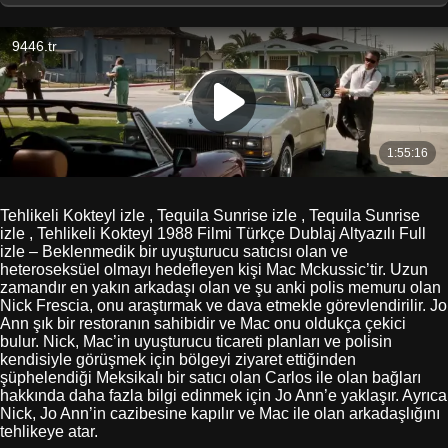
Tehlikeli Kokteyl izle , Tequila Sunrise izle , Tequila Sunrise
izle , Tehlikeli Kokteyl 1988 Filmi Türkçe Dublaj Altyazılı Full
izle – Beklenmedik bir uyuşturucu satıcısı olan ve
heteroseksüel olmayı hedefleyen kişi Mac Mckussic’tir. Uzun
zamandır en yakın arkadaşı olan ve şu anki polis memuru olan
Nick Frescia, onu araştırmak ve dava etmekle görevlendirilir. Jo
Ann şık bir restoranın sahibidir ve Mac onu oldukça çekici
bulur. Nick, Mac’in uyuşturucu ticareti planları ve polisin
kendisiyle görüşmek için bölgeyi ziyaret ettiğinden
şüphelendiği Meksikalı bir satıcı olan Carlos ile olan bağları
hakkında daha fazla bilgi edinmek için Jo Ann’e yaklaşır. Ayrıca
Nick, Jo Ann’in cazibesine kapılır ve Mac ile olan arkadaşlığını
tehlikeye atar.