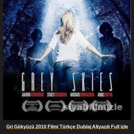
Gri Gökyüzü 2010 Filmi Türkçe Dublaj Altyazılı Full izle