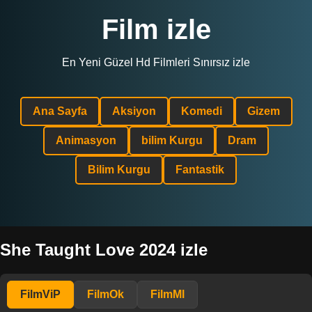
Film izle
En Yeni Güzel Hd Filmleri Sınırsız izle
Ana Sayfa
Aksiyon
Komedi
Gizem
Animasyon
bilim Kurgu
Dram
Bilim Kurgu
Fantastik
She Taught Love 2024 izle
FilmViP
FilmOk
FilmMl