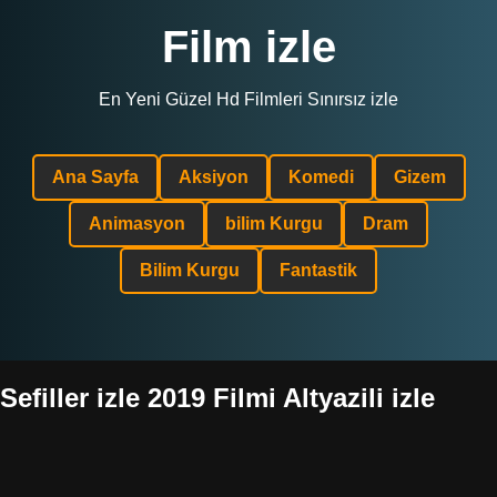
Film izle
En Yeni Güzel Hd Filmleri Sınırsız izle
Ana Sayfa
Aksiyon
Komedi
Gizem
Animasyon
bilim Kurgu
Dram
Bilim Kurgu
Fantastik
Sefiller izle 2019 Filmi Altyazili izle