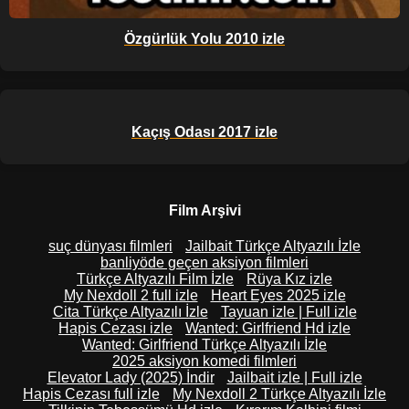
Özgürlük Yolu 2010 izle
Kaçış Odası 2017 izle
Film Arşivi
suç dünyası filmleri
Jailbait Türkçe Altyazılı İzle
banliyöde geçen aksiyon filmleri
Türkçe Altyazılı Film İzle
Rüya Kız izle
My Nexdoll 2 full izle
Heart Eyes 2025 izle
Cita Türkçe Altyazılı İzle
Tayuan izle | Full izle
Hapis Cezası izle
Wanted: Girlfriend Hd izle
Wanted: Girlfriend Türkçe Altyazılı İzle
2025 aksiyon komedi filmleri
Elevator Lady (2025) İndir
Jailbait izle | Full izle
Hapis Cezası full izle
My Nexdoll 2 Türkçe Altyazılı İzle