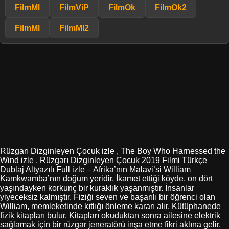
FilmMl
FilmViP
FilmOk
FilmOk2
FilmMl
FilmMl2
Rüzgarı Dizginleyen Çocuk izle , The Boy Who Harnessed the
Wind izle , Rüzgarı Dizginleyen Çocuk 2019 Filmi Türkçe
Dublaj Altyazılı Full izle – Afrika’nın Malavi’si William
Kamkwamba’nın doğum yeridir. İkamet ettiği köyde, on dört
yaşındayken korkunç bir kuraklık yaşanmıştır. İnsanlar
yiyeceksiz kalmıştır. Fiziği seven ve başarılı bir öğrenci olan
William, memleketinde kıtlığı önleme kararı alır. Kütüphanede
fizik kitapları bulur. Kitapları okuduktan sonra ailesine elektrik
sağlamak için bir rüzgar jeneratörü inşa etme fikri aklına gelir.