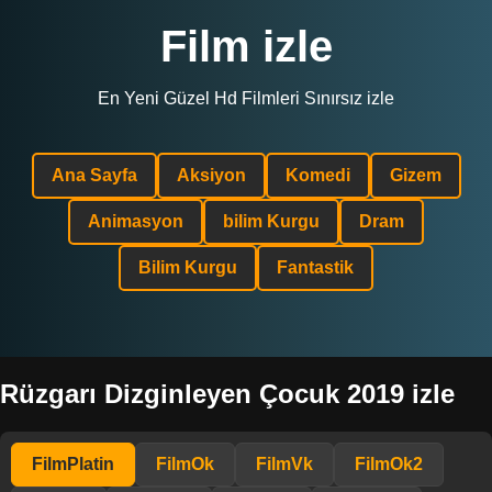
Film izle
En Yeni Güzel Hd Filmleri Sınırsız izle
Ana Sayfa
Aksiyon
Komedi
Gizem
Animasyon
bilim Kurgu
Dram
Bilim Kurgu
Fantastik
Rüzgarı Dizginleyen Çocuk 2019 izle
FilmPlatin
FilmOk
FilmVk
FilmOk2