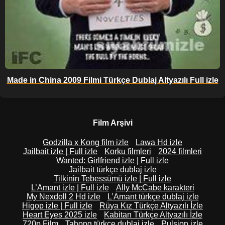
Made in China 2009 Filmi Türkçe Dublaj Altyazılı Full izle
Film Arşivi
Godzilla x Kong film izle
Lawa Hd izle
Jailbait izle | Full izle
Korku filmleri
2024 filmleri
Wanted: Girlfriend izle | Full izle
Jailbait türkçe dublaj izle
Tilkinin Tebessümü izle | Full izle
L’Amant izle | Full izle
Ally McCabe karakteri
My Nexdoll 2 Hd izle
L’Amant türkçe dublaj izle
Higop izle | Full izle
Rüya Kız Türkçe Altyazılı İzle
Heart Eyes 2025 izle
Kabitan Türkçe Altyazılı İzle
720p Film
Tahong türkçe dublaj izle
Pulsion izle