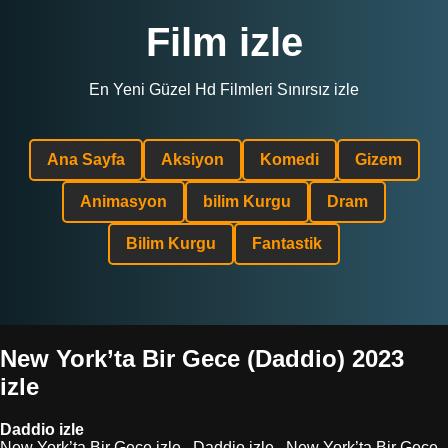
Film izle
En Yeni Güzel Hd Filmleri Sınırsız izle
Ana Sayfa
Aksiyon
Komedi
Gizem
Animasyon
bilim Kurgu
Dram
Bilim Kurgu
Fantastik
New York’ta Bir Gece (Daddio) 2023
izle
Daddio izle
New York’ta Bir Gece izle , Daddio izle , New York’ta Bir Gece