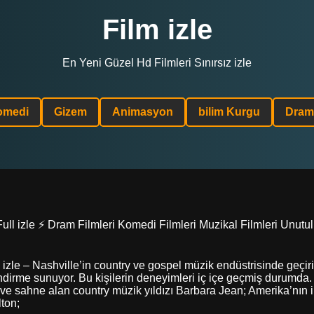
Film izle
En Yeni Güzel Hd Filmleri Sınırsız izle
omedi
Gizem
Animasyon
bilim Kurgu
Dram
Full izle ⚡ Dram Filmleri Komedi Filmleri Muzikal Filmleri Unutu
l izle – Nashville’in country ve gospel müzik endüstrisinde geçiri
dirme sunuyor. Bu kişilerin deneyimleri iç içe geçmiş durumda. A
e sahne alan country müzik yıldızı Barbara Jean; Amerika’nın ik
ton;