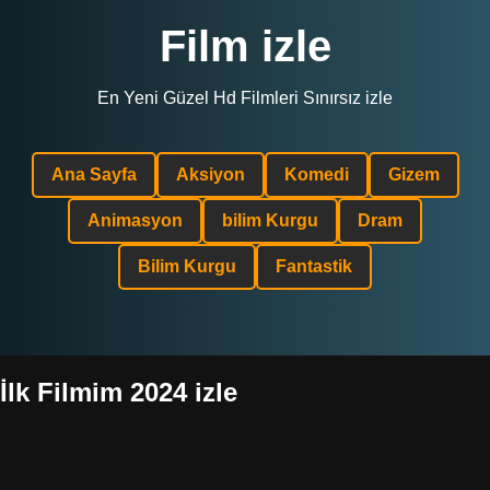
Film izle
En Yeni Güzel Hd Filmleri Sınırsız izle
Ana Sayfa
Aksiyon
Komedi
Gizem
Animasyon
bilim Kurgu
Dram
Bilim Kurgu
Fantastik
İlk Filmim 2024 izle