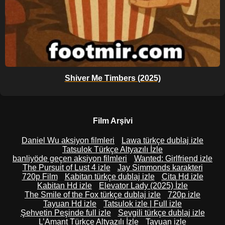
Shiver Me Timbers (2025)
Film Arşivi
Daniel Wu aksiyon filmleri
Lawa türkçe dublaj izle
Tatsulok Türkçe Altyazılı İzle
banliyöde geçen aksiyon filmleri
Wanted: Girlfriend izle
The Pursuit of Lust 4 izle
Jay Simmonds karakteri
720p Film
Kabitan türkçe dublaj izle
Cita Hd izle
Kabitan Hd izle
Elevator Lady (2025) İzle
The Smile of the Fox türkçe dublaj izle
720p izle
Tayuan Hd izle
Tatsulok izle | Full izle
Şehvetin Peşinde full izle
Sevgili türkçe dublaj izle
L’Amant Türkçe Altyazılı İzle
Tayuan izle