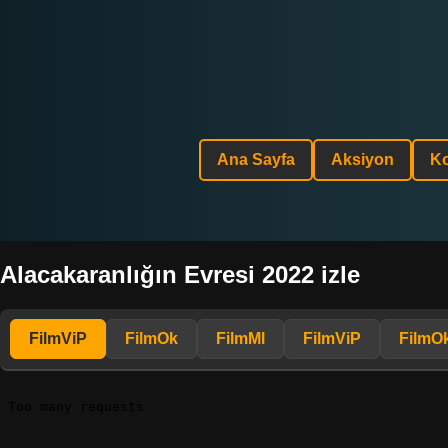
Ana Sayfa
Aksiyon
K
Alacakaranlığın Evresi 2022 izle
FilmViP
FilmOk
FilmMl
FilmViP
FilmO