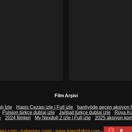
Film Arşivi
lı İzle
Hapis Cezası izle | Full izle
banliyöde geçen aksiyon fi
Pulsion türkçe dublaj izle
Jailbait türkçe dublaj izle
Rüya Kız
e
2024 filmleri
My Nexdoll 2 izle | Full izle
2025 aksiyon kome
8
rea.com
-
haberpes.com/
-
www.hepsifutbol.com
-