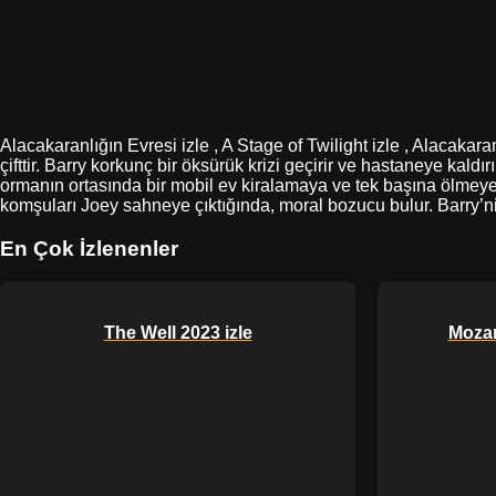
Alacakaranlığın Evresi izle , A Stage of Twilight izle , Alacakara
çifttir. Barry korkunç bir öksürük krizi geçirir ve hastaneye kaldı
ormanın ortasında bir mobil ev kiralamaya ve tek başına ölmeye k
komşuları Joey sahneye çıktığında, moral bozucu bulur. Barry’nin 
En Çok İzlenenler
The Well 2023 izle
Mozar