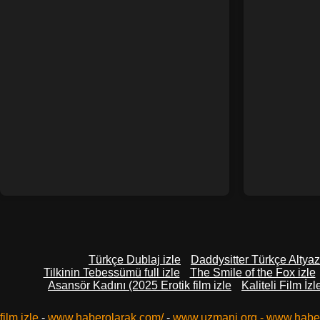
Türkçe Dublaj izle
Daddysitter Türkçe Altyazı
Tilkinin Tebessümü full izle
The Smile of the Fox izle
Asansör Kadını (2025 Erotik film izle
Kaliteli Film İzl
film izle
-
www.haberolarak.com/
-
www.uzmani.org
-
www.habe