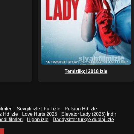
Temizlikçi 2018 izle
lmleri
Sevgili izle | Full izle
Pulsion Hd izle
 Hd izle
Love Hurts 2025
Elevator Lady (2025) İndir
di filmleri
Higop izle
Daddysitter türkçe dublaj izle