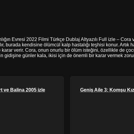
nlığın Evresi 2022 Filmi Türkçe Dublaj Altyazılı Full izle – Cora 
rılır, burada kendisine ölümcül kalp hastalığı teşhisi konur. Artık 
arar verir. Cora, onun onurlu bir ölüm isteğini, özellikle de ço
gidişine günler kala, ikisi için de önemli bir karar vermek zorun
t ve Balina 2005 izle
Geniş Aile 3: Komşu Kızı