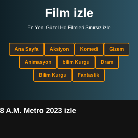
Film izle
En Yeni Güzel Hd Filmleri Sınırsız izle
Ana Sayfa
Aksiyon
Komedi
Gizem
Animasyon
bilim Kurgu
Dram
Bilim Kurgu
Fantastik
8 A.M. Metro 2023 izle