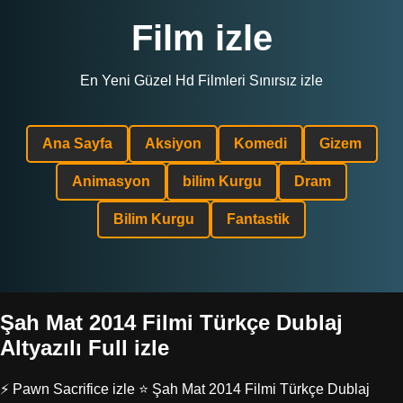
Film izle
En Yeni Güzel Hd Filmleri Sınırsız izle
Ana Sayfa
Aksiyon
Komedi
Gizem
Animasyon
bilim Kurgu
Dram
Bilim Kurgu
Fantastik
Şah Mat 2014 Filmi Türkçe Dublaj
Altyazılı Full izle
⚡ Pawn Sacrifice izle ⭐ Şah Mat 2014 Filmi Türkçe Dublaj