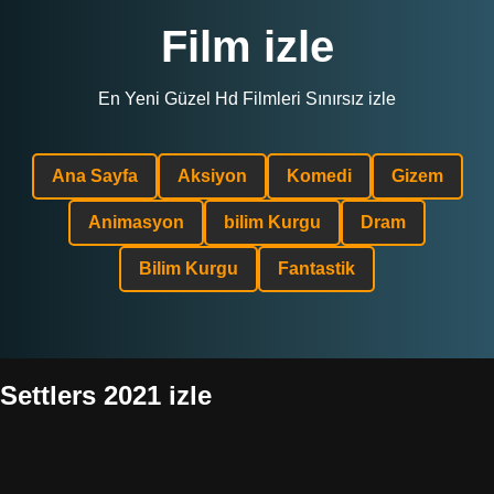
Film izle
En Yeni Güzel Hd Filmleri Sınırsız izle
Ana Sayfa
Aksiyon
Komedi
Gizem
Animasyon
bilim Kurgu
Dram
Bilim Kurgu
Fantastik
Settlers 2021 izle