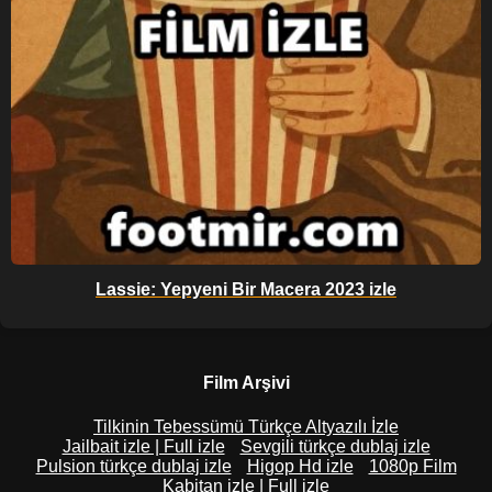
Lassie: Yepyeni Bir Macera 2023 izle
Film Arşivi
Tilkinin Tebessümü Türkçe Altyazılı İzle
Jailbait izle | Full izle
Sevgili türkçe dublaj izle
Pulsion türkçe dublaj izle
Higop Hd izle
1080p Film
Kabitan izle | Full izle