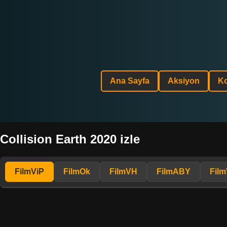
Ana Sayfa
Aksiyon
K
Collision Earth 2020 izle
FilmViP
FilmOk
FilmVH
FilmABY
Fil