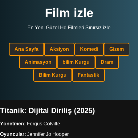
Film izle
En Yeni Güzel Hd Filmleri Sınırsız izle
Ana Sayfa
Aksiyon
Komedi
Gizem
Animasyon
bilim Kurgu
Dram
Bilim Kurgu
Fantastik
Titanik: Dijital Diriliş (2025)
Yönetmen:
Fergus Colville
Oyuncular:
Jennifer Jo Hooper