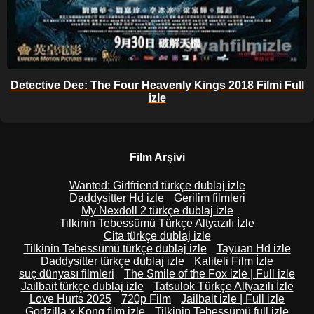
Detective Dee: The Four Heavenly Kings 2018 Filmi Full
izle
Film Arşivi
Wanted: Girlfriend türkçe dublaj izle
Daddysitter Hd izle
Gerilim filmleri
My Nexdoll 2 türkçe dublaj izle
Tilkinin Tebessümü Türkçe Altyazılı İzle
Cita türkçe dublaj izle
Tilkinin Tebessümü türkçe dublaj izle
Tayuan Hd izle
Daddysitter türkçe dublaj izle
Kaliteli Film İzle
suç dünyası filmleri
The Smile of the Fox izle | Full izle
Jailbait türkçe dublaj izle
Tatsulok Türkçe Altyazılı İzle
Love Hurts 2025
720p Film
Jailbait izle | Full izle
Godzilla x Kong film izle
Tilkinin Tebessümü full izle