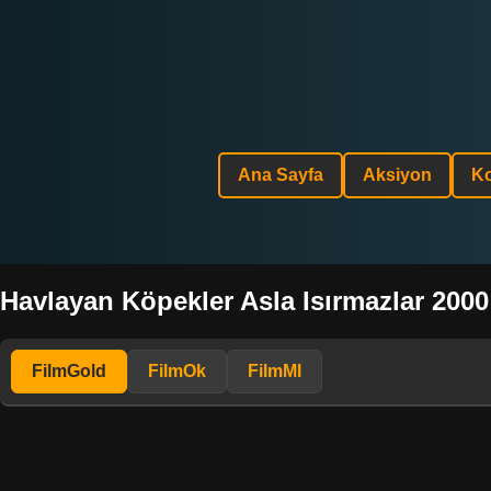
Ana Sayfa
Aksiyon
K
Havlayan Köpekler Asla Isırmazlar 2000 
FilmGold
FilmOk
FilmMl