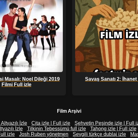
si Masalı: Noel Dileği 2019
Savaş Sanatı 2: İhanet 
Filmi Full izle
Film Arşivi
Altyazılı İzle
Cita izle | Full izle
Şehvetin Peşinde izle | Full i
yazılı İzle
Tilkinin Tebessümü full izle
Tahong izle | Full izle
ull izle
Josh Ruben yönetmen
Sevgili türkçe dublaj izle
Mas