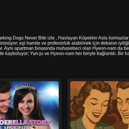
Barking Dogs Never Bite izle , Havlayan Köpekler Asla Isırmazlar
rünüyor; eşi hamile ve profesörlük alabilmek için dekanın iyiliğ
. Aynı apartman binasında muhasebeci olan Hyeon-nam da benze
de kayboluyor; Yun-ju ve Hyeon-nam her biriyle bağlantılı. Bir 