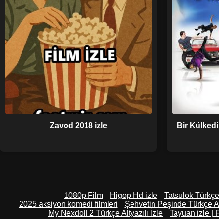
Zavod 2018 izle
Bir Külkedi
1080p Film
Higop Hd izle
Tatsulok Türkçe 
2025 aksiyon komedi filmleri
Şehvetin Peşinde Türkçe Alt
My Nexdoll 2 Türkçe Altyazılı İzle
Tayuan izle | F