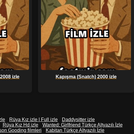
2008 izle
Kapışma (Snatch) 2000 izle
zle
Rüya Kız izle | Full izle
Daddysitter izle
Rüya Kız Hd izle
Wanted: Girlfriend Türkçe Altyazılı İzle
on Gooding filmleri
Kabitan Türkçe Altyazılı İzle