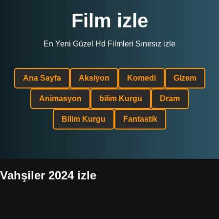
Film izle
En Yeni Güzel Hd Filmleri Sınırsız izle
Ana Sayfa
Aksiyon
Komedi
Gizem
Animasyon
bilim Kurgu
Dram
Bilim Kurgu
Fantastik
Vahşiler 2024 izle