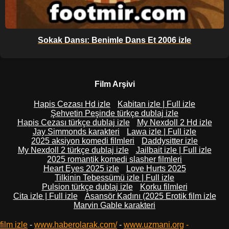
Sokak Dansı: Benimle Dans Et 2006 izle
Film Arşivi
Hapis Cezası Hd izle
Kabitan izle | Full izle
Şehvetin Peşinde türkçe dublaj izle
Hapis Cezası türkçe dublaj izle
My Nexdoll 2 Hd izle
Jay Simmonds karakteri
Lawa izle | Full izle
2025 aksiyon komedi filmleri
Daddysitter izle
My Nexdoll 2 türkçe dublaj izle
Jailbait izle | Full izle
2025 romantik komedi slasher filmleri
Heart Eyes 2025 izle
Love Hurts 2025
Tilkinin Tebessümü izle | Full izle
Pulsion türkçe dublaj izle
Korku filmleri
Cita izle | Full izle
Asansör Kadını (2025 Erotik film izle
Marvin Gable karakteri
film izle
-
www.haberolarak.com/
-
www.uzmani.org
-