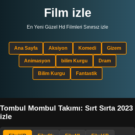
Film izle
En Yeni Güzel Hd Filmleri Sınırsız izle
Ana Sayfa
Aksiyon
Komedi
Gizem
Animasyon
bilim Kurgu
Dram
Bilim Kurgu
Fantastik
Tombul Mombul Takımı: Sırt Sırta 2023
izle