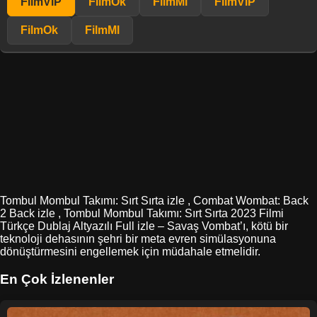
FilmViP
FilmOk
FilmMl
FilmViP
FilmOk
FilmMl
Tombul Mombul Takımı: Sırt Sırta izle , Combat Wombat: Back
2 Back izle , Tombul Mombul Takımı: Sırt Sırta 2023 Filmi
Türkçe Dublaj Altyazılı Full izle – Savaş Vombat’ı, kötü bir
teknoloji dehasının şehri bir meta evren simülasyonuna
dönüştürmesini engellemek için müdahale etmelidir.
En Çok İzlenenler